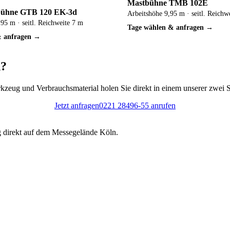
Mastbühne TMB 102E
bühne GTB 120 EK-3d
Arbeitshöhe 9,95 m · seitl. Reichw
95 m · seitl. Reichweite 7 m
Tage wählen & anfragen →
& anfragen →
n?
erkzeug und Verbrauchsmaterial holen Sie direkt in einem unserer zwe
Jetzt anfragen
0221 28496-55 anrufen
direkt auf dem Messegelände Köln.