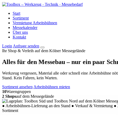
Start
Sortiment
Vermietung Arbeitsbühnen
Messekalender
Über uns
Kontakt
Login
Anfrage senden
Ihr Shop & Verleih auf dem Kölner Messegelände
Alles für den Messebau –
nur ein paar Schr
Werkzeug vergessen, Material alle oder schnell eine Arbeitsbühne nö
Stand. Kein Fahren, kein Warten.
Sortiment ansehen
Arbeitsbühnen mieten
10
Warengruppen
2 Shops
auf dem Messegelände
●
Arbeitsbühnen-Lieferung an den Stand
●
Verkauf & Vermietung
●
Sortiment